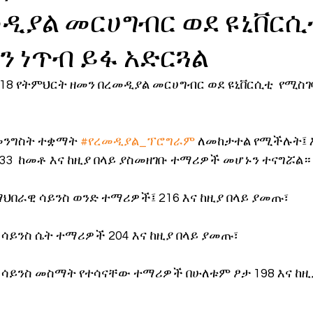
ዲያል መርሀግብር ወደ ዩኒቨርሲ
ኖሎጂ
 ነጥብ ይፋ አድርጓል
18 የትምህርት ዘመን በረመዲያል መርሀግብር ወደ ዩኒቨርሲቲ  የሚስገ
መንግስት ተቋማት 
#የረመዲያል_ፕሮግራም
 ለመከታተል የሚችሉት፤ 
33  ከመቶ እና ከዚያ በላይ ያስመዘገቡ ተማሪዎች መሆኑን ተናግሯል።
ህበራዊ ሳይንስ ወንድ ተማሪዎች፤ 216 እና ከዚያ በላይ ያመጡ፣ 
ሳይንስ ሴት ተማሪዎች 204 እና ከዚያ በላይ ያመጡ፣
 ሳይንስ መስማት የተሳናቸው ተማሪዎች በሁለቱም ፆታ 198 እና ከዚ