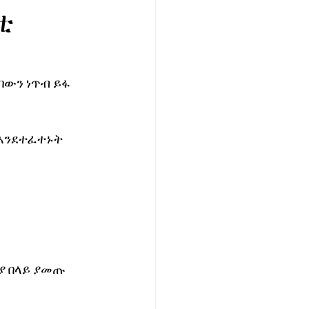
ቲ
ባውን ነጥብ ይፋ 
እንደተፈተኑት 
ያ በላይ ያመጡ 