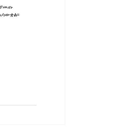
 ያመጡ  
አሳውቋል፡፡