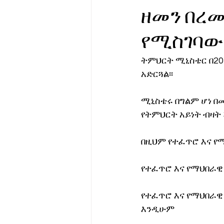
ዘመን በረመ
የሀኪምዎ መልዕክት
ባዮቴክ
የሚስገባውን
ትምህርት ሚኒስቴር በ20
አድርጓል፡፡
ሚኒስቴሩ በግልም ሆነ በ
የትምህርት አይነት ብዛት 
በዚህም የተፈጥሮ እና የማ
የተፈጥሮ እና የማህበራዊ 
የተፈጥሮ እና የማህበራዊ
እንዲሁም