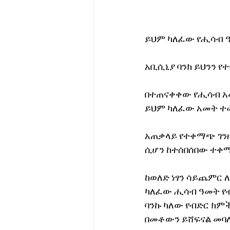
ይህም ካለፈው የሒሳብ ዓ
አቢሲኒያ ባንክ ይህንን የ
በተጠናቀቀው የሒሳብ አመ
ይህም ካለፈው አመት ተመ
አጠቃላይ የተቀማጭ ገንዘብ
ሲሆን ከተሰበሰበው ተቀማ
ከወለድ ነፃን ሳይጨምር ለ
ካለፈው ሒሳብ ዓመት የብ
ባንኩ ካለው የብድር ክምች
በመቶውን ይሸፍናል መባሉ