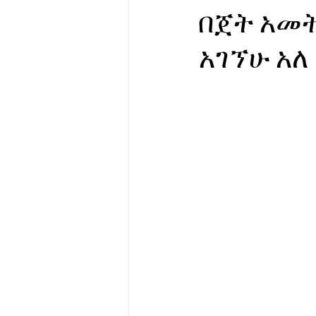
በጀት አመት
የሀኪምዎ መልዕክት
ባዮቴክ
አገኘሁ አለ