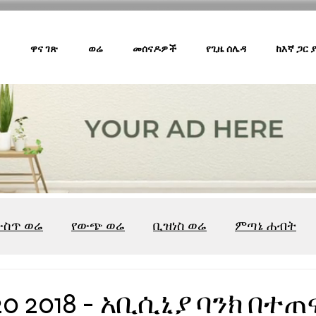
ዋና ገጽ
ወሬ
መሰናዶዎች
የጊዜ ሰሌዳ
ከእኛ ጋር
ውስጥ ወሬ
የውጭ ወሬ
ቢዝነስ ወሬ
ምጣኔ ሐብት
ሸገር ካፌ
ሸገር ሼልፍ
ትዝታ ዘ አራዳ
ልዩ ወሬ
የ
0 2018 - አቢሲኒያ ባንክ በተ