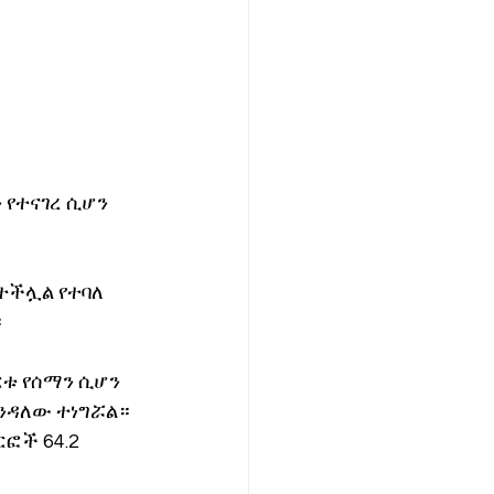
የተናገረ ሲሆን 
ተችሏል የተባለ 
።
ርቱ የሰማን ሲሆን 
ንዳለው ተነግሯል።
ፎች 64.2 