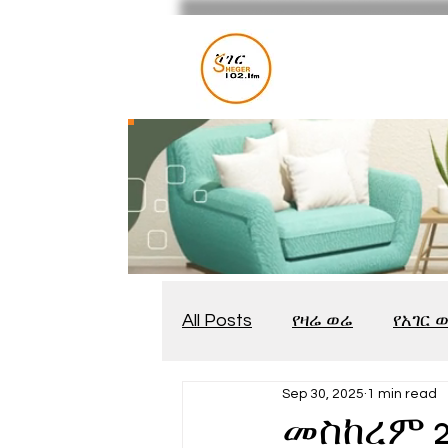
All Posts
የዛሬ ወሬ
የአገር 
Sep 30, 2025
1 min read
መቆያ
የጨዋታ እንግዳ
መስከረም 2