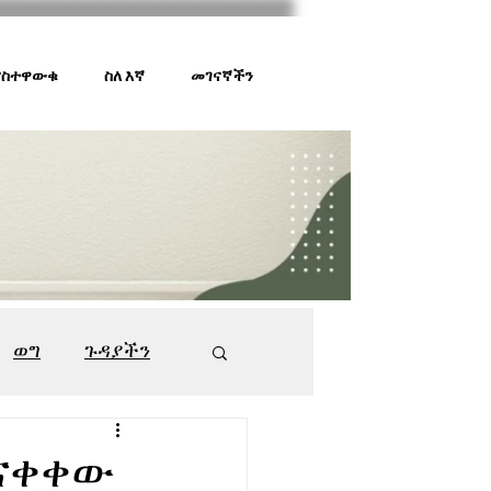
 ያስተዋውቁ
ስለ እኛ
መገናኛችን
ወግ
ጉዳያችን
ገበያ ቅኝት
547
ጠናቀቀው