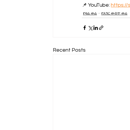
📌 YouTube: 
https:/
የዛሬ ወሬ
የአገር ውስጥ ወሬ
Recent Posts