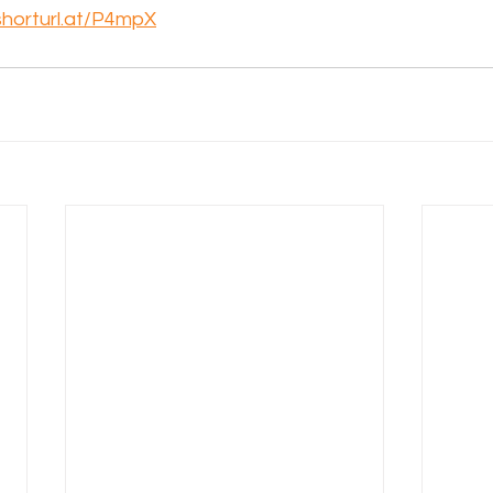
/shorturl.at/P4mpX