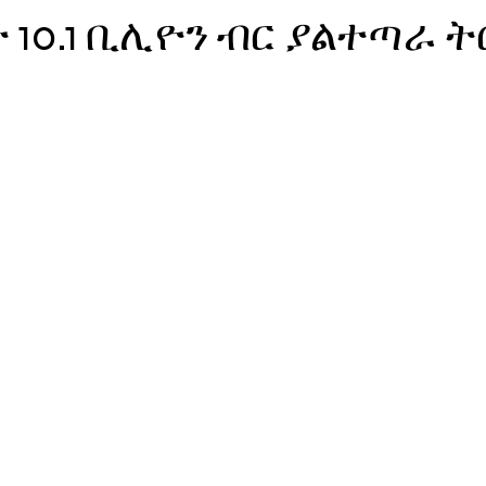
 10.1 ቢሊዮን ብር ያልተጣራ ት
ኖሎጂ