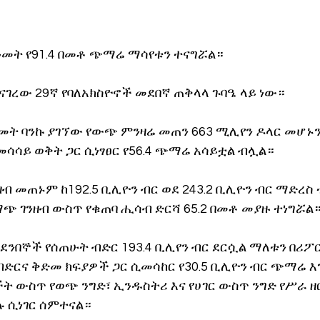
መት የ91.4 በመቶ ጭማሬ ማሳየቱን ተናግሯል።
ተናገረው 29ኛ የባለአክስዮኖች መደበኛ ጠቅላላ ጉባዔ ላይ ነው።
ት ባንኩ ያገኘው የውጭ ምንዛሬ መጠን 663 ሚሊየን ዶላር መሆኑን 
ሳሳይ ወቅት ጋር ሲነፃፀር የ56.4 ጭማሬ አሳይቷል ብሏል።
 መጠኑም ከ192.5 ቢሊዮን ብር ወደ 243.2 ቢሊዮን ብር ማድረስ 
ጭ ገንዘብ ውስጥ የቁጠባ ሒሳብ ድርሻ 65.2 በመቶ መያዙ ተነግሯል
ደንበኞች የሰጠሁት ብድር 193.4 ቢሊየን ብር ደርሷል ማለቱን በሪፖ
ድርና ቅድመ ክፍያዎች ጋር ሲመሳከር የ30.5 ቢሊዮን ብር ጭማሬ እ
ት ውስጥ የወጭ ንግድ፣ ኢንዱስትሪ እና የሀገር ውስጥ ንግድ የሥራ ዘር
 ሲነገር ሰምተናል።