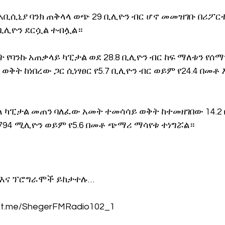
አቢሲኒያ ባንክ ጠቅላላ ወጭ 29 ቢሊዮን ብር ሆኖ መመዝገቡ በሪፖርቱ 
 ቢሊዮን ደርሷል ተብሏል።
የባንኩ አጠቃላይ ካፒታል ወደ 28.8 ቢሊዮን ብር ከፍ ማለቱን የሰማ
ቅት ከነበረው ጋር ሲነፃፀር የ5.7 ቢሊዮን ብር ወይም የ24.4 በመቶ 
ለ ካፒታል መጠን ባለፈው አመት ተመሳሳይ ወቅት ከተመዘገበው 14.2 
 794 ሚሊዮን ወይም የ5.6 በመቶ ጭማሪ ማሳየቱ ተነግሯል።
 እና ፕሮግራሞች ይከታተሉ… 
://t.me/ShegerFMRadio102_1