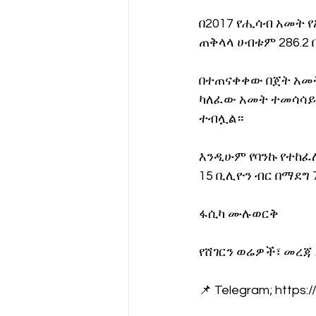
በ2017 የሒሳብ አመት የ
ጠቅላላ ሀብቱም 286.2
በተጠናቀቀው በጀት አመት 
ካለፈው አመት ተመሳሳይ ወ
ተብሏል።
እንዲሁም የባንኩ የተከፈ
15 ቢሊዮን ብር በማደግ
ፋሲካ ሙሉወርቅ
የሸገርን ወሬዎች፣ መረጃ
📌 Telegram; https