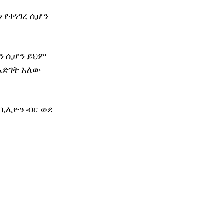
የተነገረ ሲሆን  
ን ሲሆን ይህም 
እድገት አለው 
ቢሊዮን ብር ወደ 