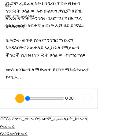
የኦሮሞ ፌዴራሊስት ኮንግረስ ፓርቲ የህዝብ 
547
ግንኙነት ሀላፊው አቶ ሱልጣን ቃሲም ለሸገር 
የሀኪምዎ መልዕክት
እንደተናገሩት መንግስት በኦሮሚያና በአማራ 
ክልል ውስጥ ከፍተኛ ጦርነት እያካሄደ ይገኛል፡፡
ባዮቴክኖሎጂ
ከጦርነት ወጥቶ የሰላም ንግግር ማድረግ 
እንዳለበትና አጠቃላይ ኦፌኮ አለ የሚለውን 
ችግሮች የህዝብ ግንኙነት ሀላፊው ተናግረዋል፡፡
ሙሉ ዘገባውን ለማድመጥ ይህንን ማስፈንጠሪያ 
ይጫኑ…
0:00
OFC
የሽግግር_መንግስት
የኦሮሞ_ፌዴራሊስት_ኮንግረስ
የዛሬ ወሬ
የአገር ውስጥ ወሬ