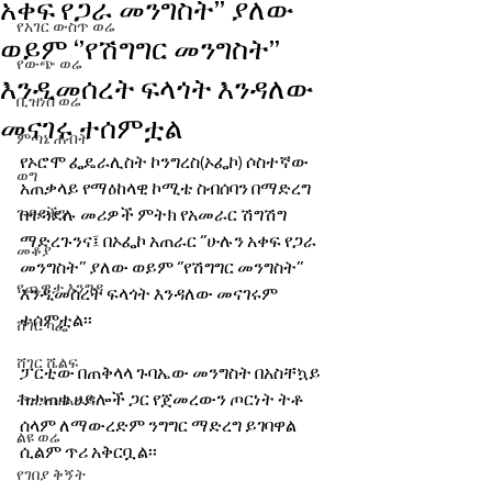
አቀፍ የጋራ መንግስት’’ ያለው
የአገር ውስጥ ወሬ
ወይም ‘’የሽግግር መንግስት’’
የውጭ ወሬ
እንዲመሰረት ፍላጎት እንዳለው
ቢዝነስ ወሬ
መናገሩ ተሰምቷል
ምጣኔ ሐብት
የኦሮሞ ፌዴራሊስት ኮንግረስ(ኦፌኮ) ሶስተኛው 
ወግ
አጠቃላይ የማዕከላዊ ኮሚቴ ስብሰባን በማድረግ 
ጉዳያችን
በተጓደሉ መሪዎች ምትክ የአመራር ሽግሽግ 
ማድረጉንና፤ በኦፌኮ አጠራር ‘’ሁሉን አቀፍ የጋራ 
መቆያ
መንግስት’’ ያለው ወይም ‘’የሽግግር መንግስት’’ 
የጨዋታ እንግዳ
እንዲመሰረት ፍላጎት እንዳለው መናገሩም 
ተሰምቷል፡፡ 
ሸገር ካፌ
ሸገር ሼልፍ
ፓርቲው በጠቅላላ ጉባኤው መንግስት በአስቸኳይ 
ከታጠቁ ሀይሎች ጋር የጀመረውን ጦርነት ትቶ 
ትዝታ ዘ አራዳ
ሰላም ለማውረድም ንግግር ማድረግ ይገባዋል 
ልዩ ወሬ
ሲልም ጥሪ አቅርቧል፡፡
የገበያ ቅኝት