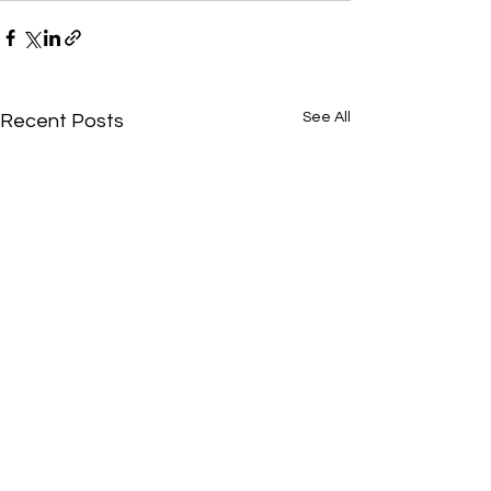
See All
Recent Posts
በፊንቴክ ኢንቨስትመንት
በቅርቡ የፀደቀውን ‘
ማጭበርበር የተጠረጠሩ
መሠረተ ልማቶች የ