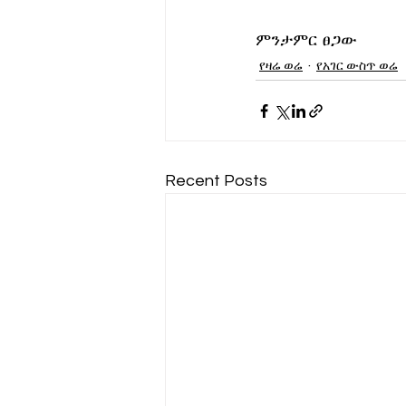
ምንታምር ፀጋው
የዛሬ ወሬ
የአገር ውስጥ ወሬ
Recent Posts