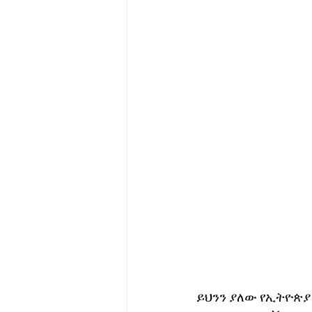
ይህንን ያለው የኢትዮጵያ