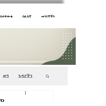
 ያስተዋውቁ
ስለ እኛ
መገናኛችን
ወግ
ጉዳያችን
ገበያ ቅኝት
547
ም