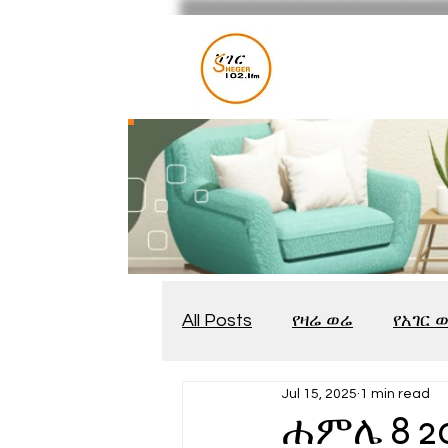
All Posts
የዛሬ ወሬ
የአገር 
Jul 15, 2025
1 min read
መቆያ
የጨዋታ እንግዳ
ሐምሌ 8 2