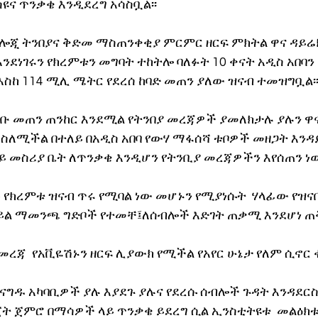
ዩና ጥንቃቄ እንዲደረግ አሳስቧል፡፡
ጂ ትንበያና ቅድመ ማስጠንቀቂያ ምርምር ዘርፍ ምክትል ዋና ዳይሬክ
እንደነገሩን የክረምቱን መግባት ተከትሎ ባለፉት 10 ቀናት አዲስ አበባን
እስከ 114 ሚሊ ሜትር የደረሰ ከባድ መጠን ያለው ዝናብ ተመዝግቧል፡
 መጠን ጠንከር እንደሚል የትንበያ መረጃዎች ያመለክታሉ ያሉን ዋና
 ስለሚችል በተለይ በአዲስ አበባ የውሃ ማፋሰሻ ቱቦዎች መዘጋት እንዳ
ይ መስሪያ ቤት ለጥንቃቄ እንዲሆን የትንቢያ መረጃዎችን እየሰጠን ነው
 የክረምቱ ዝናብ ጥሩ የሚባል ነው መሆኑን የሚያነሱት  ሃላፊው የዝና
ይል ማመንጫ ግድቦች የተመቸ፤ለሰብሎች እድገት ጠቃሚ እንደሆነ ጠቅ
መረጃ  የአቪዬሽኑን ዘርፍ ሊያውክ የሚችል የአየር ሁኔታ የለም ሲኖር 
ተናግዱ አካባቢዎች ያሉ እያደጉ ያሉና የደረሱ ሰብሎች ጉዳት እንዳደር
ት ጀምሮ በማሳዎች ላይ ጥንቃቄ ይደረግ ሲል ኢንስቲትዩቱ  መልዕክቱን