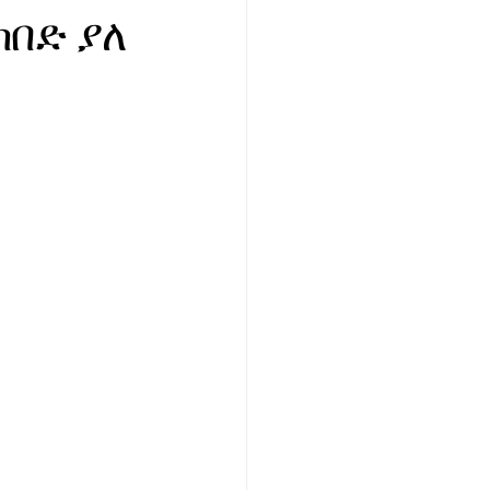
ከበድ ያለ