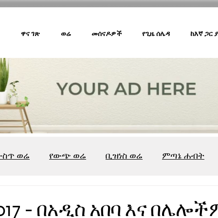
ዋና ገጽ
ወሬ
መሰናዶዎች
የጊዜ ሰሌዳ
ከእኛ ጋር
ውስጥ ወሬ
የውጭ ወሬ
ቢዝነስ ወሬ
ምጣኔ ሐብት
ሸገር ካፌ
ሸገር ሼልፍ
ትዝታ ዘ አራዳ
ልዩ ወሬ
የ
017 - በአዲስ አበባ እና በሌሎች