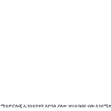
 ሜቲዎሮሎጂ ኢንስቲትዩት እየጣለ ያለው ዝናብ ከበድ ብሎ እንደሚቀ