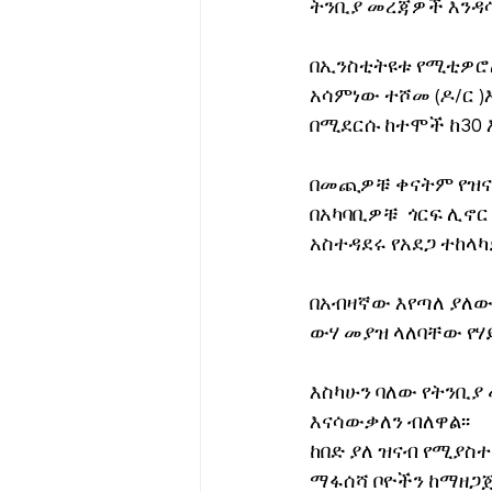
ትንቢያ መረጃዎች እንዳሳ
በኢንስቲትዩቱ የሚቲዎሮሎ
አሳምነው ተሾመ (ዶ/ር )
በሚደርሱ ከተሞች ከ30 
በመጪዎቹ ቀናትም የዝናቡ
በአካባቢዎቹ  ጎርፍ ሊኖር
አስተዳደሩ የአደጋ ተከላካ
በአብዛኛው እየጣለ ያለው
ውሃ መያዝ ላለባቸው የሃ
እስካሁን ባለው የትንቢያ 
እናሳውቃለን ብለዋል፡፡
ከበድ ያለ ዝናብ የሚያስ
ማፋሰሻ ቦዮችን ከማዘጋጀ