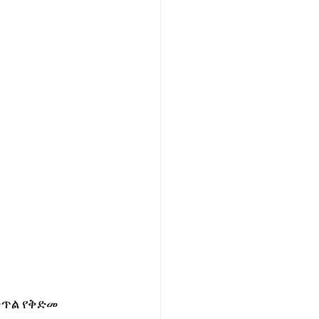
ጥል የቅድመ 