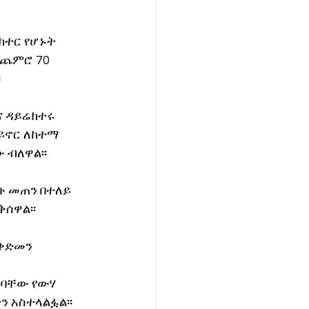
ተር የሆኑት 
 ጨምሮ 70 
፡
 ዳይሬክተሩ 
ይኖር ለከተማ 
 ብለዋል፡፡
ቡ መጠን በተለይ 
ሰዋል፡፡
ቀድመን 
ስባቸው የውሃ 
 አስተላልፏል፡፡