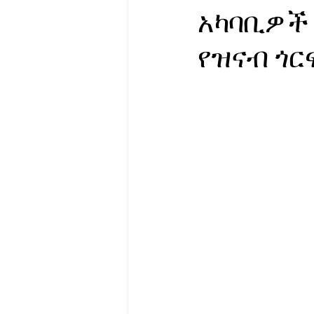
አካባቢዎች 
የሀኪምዎ መልዕክት
ባዮቴክ
የዝናብ ጎር