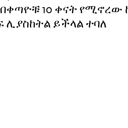
በቀጣዮቹ 10 ቀናት የሚኖረው 
ኖሎጂ
ፍ ሊያስከትል ይችላል ተባለ