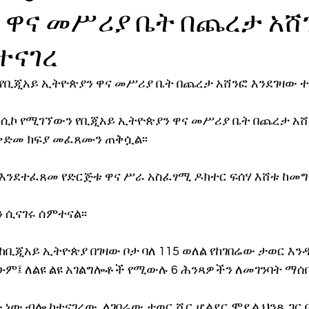
 ዋና መሥሪያ ቤት በጨረታ አሸ
ኖሎጂ
ተናገረ
የቢጂአይ ኢትዮጵያን ዋና መሥሪያ ቤት በጨረታ አሸንፎ እንደገዛው ተና
ክሲኮ የሚገኘውን የቢጂአይ ኢትዮጵያን ዋና መሥሪያ ቤት በጨረታ አሸን
 ቅድመ ክፍያ መፈጸሙን ጠቅሷል፡፡
እንደተፈጸመ የድርጅቱ ዋና ሥራ አስፈፃሚ ዶክተር ፍሰሃ እሸቱ ከመ
 ሲናገሩ ሰምተናል፡፡
ከቢጂአይ ኢትዮጵያ በገዛው ቦታ ባለ 115 ወለል የከገበሬው ታወር እን
ሁም፤ ለልዩ ልዩ አገልግሎቶች የሚውሉ 6 ሕንጻዎችን ለመገንባት ማሰቡ
ነው ብሎ ከተናገረው  ለገበሬው ታወር ሼር ሆልደር ሞዴል ህንጻ ጋር 