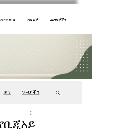
 ያስተዋውቁ
ስለ እኛ
መገናኛችን
ወግ
ጉዳያችን
ገበያ ቅኝት
547
 የቢጂአይ