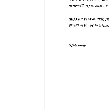
ውዝግቦች ሲነሱ መቆየታ
ከዚህ አና ከቦታው ግዢ ጋ
ምንም የህግ ጥሰት አለመ
ንጋቱ ሙሉ