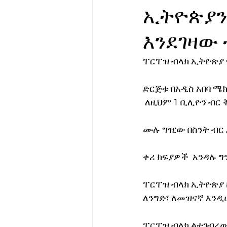
ኢትዮጵያን
የሀኪምዎ መልዕክት
ባዮቴክ
እንደገዛው 
ፐርፐዝ ብላክ ኢትዮጵያ 
ድርጅቱ በአዲስ አበባ ሜ
 ለዚህም 1 ቢሊዮን ብር
ሙሉ ግዢው በስንት ብር 
ቀሪ ክፍያዎች  አንዳሉ ግን
ፐርፐዝ ብላክ ኢትዮጵያ 
ለንግድ፣ ለመዝናኛ እንዲ
ፐርፐዝ ብላክ ልተገብረው 