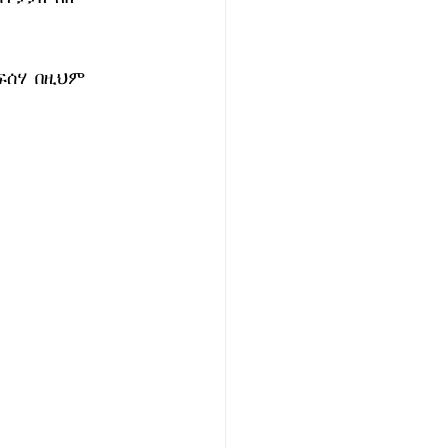
ሰሃ  በዚህም 