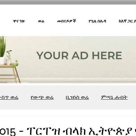
ዋና ገጽ
ወሬ
መሰናዶዎች
የጊዜ ሰሌዳ
ከእኛ ጋር
ውስጥ ወሬ
የውጭ ወሬ
ቢዝነስ ወሬ
ምጣኔ ሐብት
ሸገር ካፌ
ሸገር ሼልፍ
ትዝታ ዘ አራዳ
ልዩ ወሬ
የ
015 - ፐርፐዝ ብላክ ኢትዮጵያ