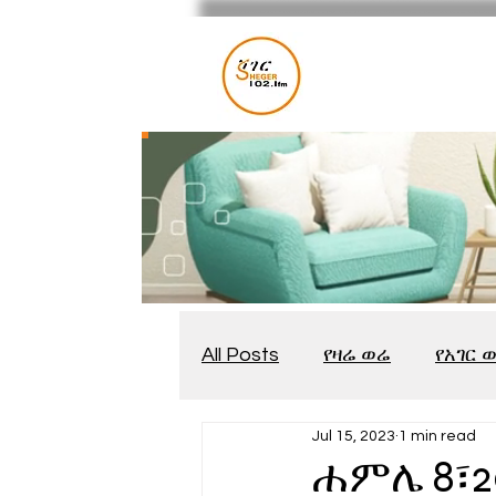
All Posts
የዛሬ ወሬ
የአገር 
Jul 15, 2023
1 min read
መቆያ
የጨዋታ እንግዳ
ሐምሌ 8፣2