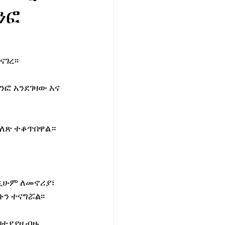
ንፎ
ገረ፡፡
ፎ አንደገዛው አና 
ግለጽ ተቆጥበዋል።
ዲሁም ለመኖሪያ፣ 
ን ተናግሯል፡፡
በተያያዘ ብዙ 