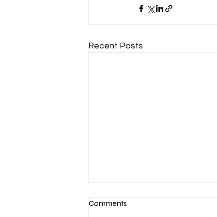
Recent Posts
በመጪው ዓመት ከአዲስ አበባ ከተማ
Comments
ግብር ከፋዮች 380 ቢሊዮን ብር