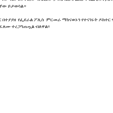
ቸው ይታወሳል።
ር በተያያዘ  የፌደራል ፖሊስ  ምርመራ ማከናወኑን የተናገሩት ዶክተር ፍ
ፈጸሙ ተረጋግጠጧል ብለዋል፡፡