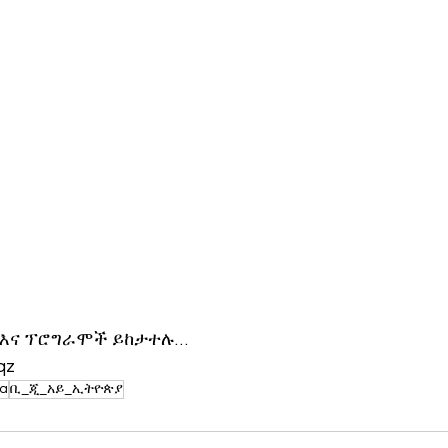
 እና ፕሮግራሞች ይከታተሉ…
qz
ia
ቢ_ጂ_አይ_ኢትዮጵያ