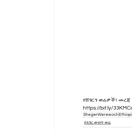
የሸገርን ወሬዎች፣ መረጃ
https://bit.ly/33KMC
ShegerWerewoch
Ethiop
የአገር ውስጥ ወሬ