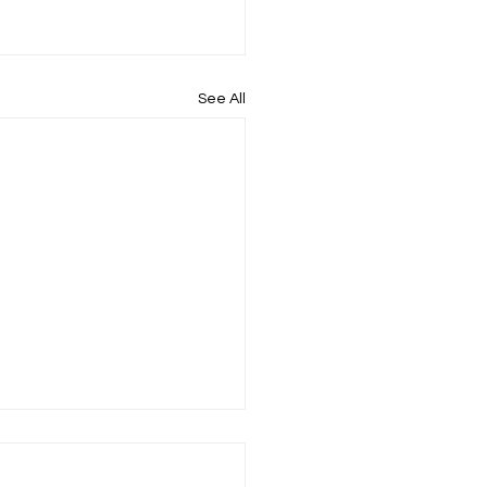
See All
ጵያ ሁለት ዓይነት የመሬት
ዳደር ሥርዓትን እንደምትከተል