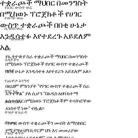
ተቋራጮች ማህበር በመንግስት
የአገር ውስጥ ወሬ
በሚከወኑ ፕሮጀክቶች የሀገር
የውጭ ወሬ
ውስጥ ተቋራጮች በበቂ ሁኔታ
ቢዝነስ ወሬ
እንዲሳተፉ እየተደረጉ አይደለም
ምጣኔ ሐብት
አለ
ወግ
የኢትዮጵያ ስራ ተቋራጮች ማህበር በመንግስት 
ጉዳያችን
በሚከወኑ ፕሮጀክቶች የሀገር ውስጥ ተቋራጮች 
መቆያ
በበቂ ሁኔታ እንዲሳተፉ እየተደረጉ አይደለም አለ፡፡ 
የጨዋታ እንግዳ
በዚህም ምክንያት ‘’የሃገር ውስጥ ተቋራጮች ስራ 
ሸገር ካፌ
አጥተዋል’’ ያለ ሲሆን ‘’በአዲስ አበባ ከተማ 
አስተዳደር በሚከወኑ ፕሮጀክቶችም ተሳትፎቸው 
ሸገር ሼልፍ
አነስተኛ ነው’’ ብሏል፡፡
ትዝታ ዘ አራዳ
ልዩ ወሬ
‘’የሀገር ውስጥ ተቋራጮችን መብት ለማስከበር 
የሚያግዝ ህግ ቢኖርም ህጉ እና መመሪያው 
የገበያ ቅኝት