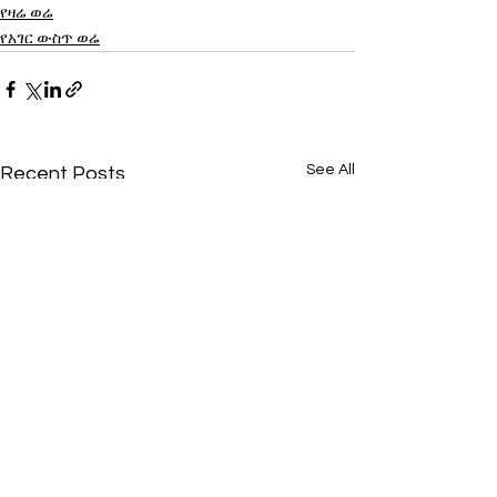
የዛሬ ወሬ
የአገር ውስጥ ወሬ
See All
Recent Posts