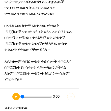
የኢትዮጵያ ኮንስትራክሽን ስራ ተቋራጮች 
ማህበር ያነሳውን ቅሬታ በተመለከተ 
የሚመለከተውን አካል አነጋግረናል።
በአዲስ አበባ ከተማ አስተዳደር የትላልቅ 
ፕሮጀክቶች ግንባታ ጽ/ ቤት ሀላፊ አቶ ሰኚ ክፍሌ 
በከተማዋ የሚገነቡ ትላልቅም ሆኑ አነስተኛ 
ፕሮጀክቶች ውስጥ አብዛኛዎቹ ለሃገር ውስጥ 
ተቋራጭ የተሰጡ ናቸው ይላሉ።
አያይዘውም የሀገር ውስጥ ተቋራጮች ቁጥር እና 
በፕሮጀክቱ የተሳተፉት ላይመጣጠን ይችላል 
እሱም ከፕሮጀክቱ ውስንነት አኳያ ነው ሲሉም 
ነግረውናል።
0:00
ፍቅሩ አምባቸው