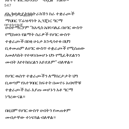
እየተተገበረ አይደለም’’ ብሏል ማህበሩ።
547
የኢትዮጵያ ኮንስትራክሽን ስራ ተቋራጮች 
የሀኪምዎ መልዕክት
ማህበር ፕሬዝዳንት ኢንጂነር ግርማ 
ባዮቴክኖሎጂ
ሀብተማርያም ‘’ከአዲስ አበባ ባለፈ በሀገር ውስጥ 
የሚከወኑ የልማት ስራዎች የሀገር ውስጥ 
ተቋራጮች በበቂ ሁኔታ እንዲሳተፉ በህግ 
ቢቀመጠም ለሀገር ውስጥ ተቋራጮች የሚሰጠው 
አመለካከት የተዛባ በመሆኑ ህጉ የሚፈቅደልንን 
መብት እየተከበረልን አይደለም’’ ብለዋል።
የሀገር ዉስጥ ተቋራጮችን ለማበረታታት ህግ 
ቢወጣም የአተገባበር ክፍተት በመኖሩ አብዛኞቹ 
ተቋራጮች ስራ እያጡ መሆኑን አቶ ግርማ 
ነግረውናል።
በዚህም የሀገር ውስጥ ሀብትን የመጠቀም 
መብታቸው ተነፍጓል ብለዋል።