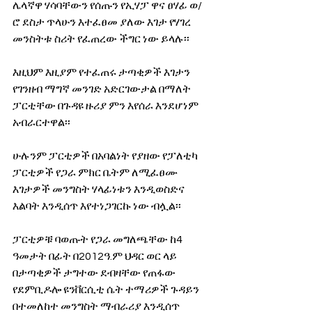
ሌላኛዋ ሃሳባቸውን የሰጡን የኢሃፓ ዋና ፀሃፊ ወ/
ሮ ደስታ ጥላሁን እተፈፀመ ያለው እገታ የሃገረ 
መንስትቱ ስሪት የፈጠረው ችግር ነው ይላሉ፡፡
እዚህም እዚያም የተፈጠሩ ታጣቂዎች እገታን 
የገንዘብ ማግኛ መንገድ አድርገውታል በማለት 
ፓርቲቸው በጉዳዩ ዙሪያ ምን እየሰራ እንደሆነም 
አብራርተዋል፡፡
ሁሉንም ፓርቲዎች በአባልነት የያዘው የፓለቲካ 
ፓርቲዎች የጋራ ምክር ቤትም ለሚፈፀሙ 
እገታዎች መንግስት ሃላፊነቱን እንዲወስድና 
እልባት እንዲሰጥ እየተነጋገርኩ ነው ብሏል፡፡
ፓርቲዎቹ ባወጡት የጋራ መግለጫቸው ከ4 
ዓመታት በፊት በ2012ዓ.ም ህዳር ወር ላይ  
በታጣቂዎች ታግተው ደብዛቸው የጠፋው 
የደምቢዶሎ ዩንቨርሲቲ ሴት ተማሪዎች ጉዳይን 
በተመለከተ መንግስት ማብራሪያ እንዲሰጥ 