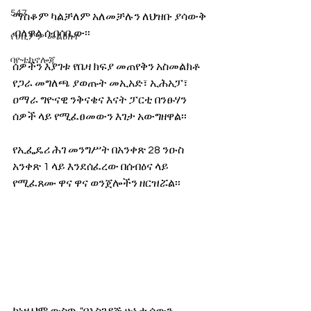
547
ማስቆም ካልቻለም አለመቻሉን ለህዝቡ ያሳውቅ 
ብለዋል ሰብሳቢው፡፡
የሀኪምዎ መልዕክት
ባዮቴክኖሎጂ
ሰዎችን እያገቱ የቤዛ ክፍያ መጠየቅን አስመልክቶ 
የጋራ መግለጫ ያወጡት መኢአድ፣ ኢሕአፓ፣ 
ዐማራ ግዮናዊ ንቅናቄና እናት ፓርቲ በንፁሃን 
ሰዎች ላይ የሚፈፀመውን እገታ አውግዘዋል፡፡
የኢፌዴሪ ሕገ መንግሥት በአንቀጽ 28 ንዑስ 
አንቀጽ 1 ላይ እንደሰፈረው በሰብዕና ላይ 
የሚፈጸሙ ዋና ዋና ወንጀሎችን ዘርዝሯል፡፡ 
ከነዚህም ውስጥ  "በአስገዳጅ ሁኔታ ሰውን 