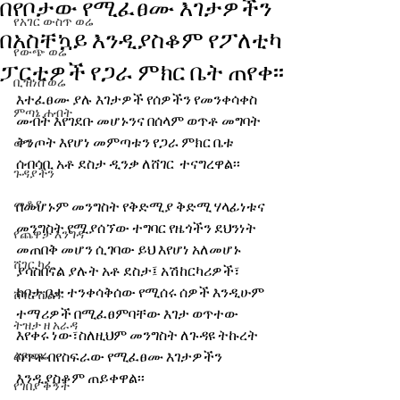
በየቦታው የሚፈፀሙ እገታዎችን
የአገር ውስጥ ወሬ
በአስቸኳይ እንዲያስቆም የፖለቲካ
የውጭ ወሬ
ፓርቲዎች የጋራ ምክር ቤት ጠየቀ፡፡
ቢዝነስ ወሬ
እተፈፀሙ ያሉ እገታዎች የሰዎችን የመንቀሳቀስ 
ምጣኔ ሐብት
መብት እየገደቡ መሆኑንና በሰላም ወጥቶ መግባት 
ቅንጦት እየሆነ መምጣቱን የጋራ ምክር ቤቱ 
ወግ
ሰብሳቢ አቶ ደስታ ዲንቃ ለሸገር  ተናግረዋል፡፡
ጉዳያችን
መቆያ
በመሆኑም መንግስት የቅድሚያ ቅድሚ ሃላፊነቱና 
መንግስት የሚያሰኘው ተግባር የዜጎችን ደህንነት 
የጨዋታ እንግዳ
መጠበቅ መሆን ሲገባው ይህ እየሆነ አለመሆኑ 
ሸገር ካፌ
ያሳስበናል ያሉት አቶ ደስታ፤ አሽከርካሪዎች፣ 
ከቦታ ቦታ ተንቀሳቅሰው የሚሰሩ ሰዎች እንዲሁም 
ሸገር ሼልፍ
ተማሪዎች በሚፈፀምባቸው እገታ ወጥተው 
ትዝታ ዘ አራዳ
እየቀሩ ነው፣ስለዚህም መንግስት ለጉዳዩ ትኩረት 
ልዩ ወሬ
ሰጥቶ በየስፍራው የሚፈፀሙ እገታዎችን 
እንዲያስቆም ጠይቀዋል፡፡
የገበያ ቅኝት