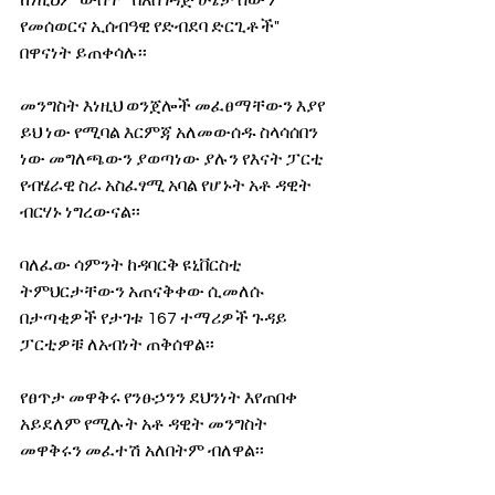
የመሰወርና ኢሰብዓዊ የድብደባ ድርጊቶች" 
በዋናነት ይጠቀሳሉ፡፡
መንግስት እነዚህ ወንጀሎች መፈፀማቸውን እያየ 
ይህ ነው የሚባል እርምጃ አለመውሰዱ ስላሳሰበን 
ነው መግለጫውን ያወጣነው ያሉን የእናት ፓርቲ 
የብሄራዊ ስራ አስፈፃሚ አባል የሆኑት አቶ ዳዊት 
ብርሃኑ ነግረውናል፡፡
ባለፈው ሳምንት ከዳባርቅ ዩኒቨርስቲ 
ትምህርታቸውን አጠናቅቀው ሲመለሱ 
በታጣቂዎች የታገቱ 167 ተማሪዎች ጉዳይ 
ፓርቲዎቹ ለአብነት ጠቅሰዋል፡፡
የፀጥታ መዋቅሩ የንፁኃንን ደህንነት እየጠበቀ 
አይደለም የሚሉት አቶ ዳዊት መንግስት 
መዋቅሩን መፈተሽ አለበትም ብለዋል፡፡ 