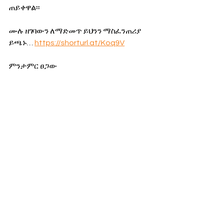
ጠይቀዋል፡፡
ሙሉ ዘገባውን ለማድመጥ ይህንን ማስፈንጠሪያ 
ይጫኑ… 
https://shorturl.at/Koq9V
ምንታምር ፀጋው
ንጋቱ ረጋሣ
የዛሬ ወሬ
የአገር ውስጥ ወሬ
See All
Recent Posts