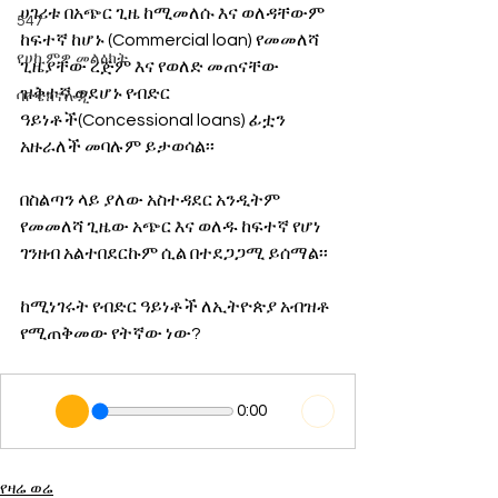
ሀገሪቱ በአጭር ጊዜ ከሚመለሱ እና ወለዳቸውም 
547
ከፍተኛ ከሆኑ (Commercial loan) የመመለሻ 
የሀኪምዎ መልዕክት
ጊዜያቸው ረጅም እና የወለድ መጠናቸው 
ዝቅተኛ ወደሆኑ የብድር 
ባዮቴክኖሎጂ
ዓይነቶች(Concessional loans) ፊቷን 
አዙራለች መባሉም ይታወሳል፡፡
በስልጣን ላይ ያለው አስተዳደር አንዲትም 
የመመለሻ ጊዜው አጭር እና ወለዱ ከፍተኛ የሆነ 
ገንዘብ አልተበደርኩም ሲል በተደጋጋሚ ይሰማል፡፡
ከሚነገሩት የብድር ዓይነቶች ለኢትዮጵያ አብዝቶ 
የሚጠቅመው የትኛው ነው?
0:00
የዛሬ ወሬ