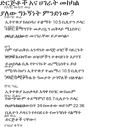
ድርጅቶች አና ሀገራት መከካል
የአገር ውስጥ ወሬ
ያለው ግኑኝነት ምንድነው?
የውጭ ወሬ
ኢትዮጵያ ከአበዳሪ ተቋማት 10.5 ቢሊዮን ዶላር 
ቢዝነስ ወሬ
ብድር ለማግኘት መቃረቧን ጠቅላይ ሚኒስትር 
ዐቢይ አህመድ መናገራቸው ይታወሳል፡፡
ምጣኔ ሐብት
ወግ
ስም ሳይጠቅሱ አንዳንድ ወዳጅ ሀገሮች ባደረጉት 
ጉዳያችን
ድጋፍ አብዛኛው ሀሳቦቻችን ተቀባይነት እያገኙ 
ይመስላል ሲሉ የተናገሩት ጠ/ሚኒስትሩ ይህ 
መቆያ
የሚሳካ ከሆነ ኢትዮጵያ ተጨማሪ 10.5 ቢሊዮን 
የጨዋታ እንግዳ
ዶላር በሚቀጥሉት ዓመታት ታገኛለች ብለዋል፡፡
ሸገር ካፌ
ኢትዮጵያ አጠቃላይ እዳዋ የሀገር ውስጡም 
ሸገር ሼልፍ
የውጭውም ተደማምሮ 65.7 ቢሊዮን ዶላር 
ሲሆን ከዚህ ውስጥ 34 በመቶው ወይንም 22.36 
ትዝታ ዘ አራዳ
ቢሊዮን ዶላሩን የተበደሩት የመንግስት የልማት 
ልዩ ወሬ
ድርጅቶች ናቸው፡፡
የገበያ ቅኝት