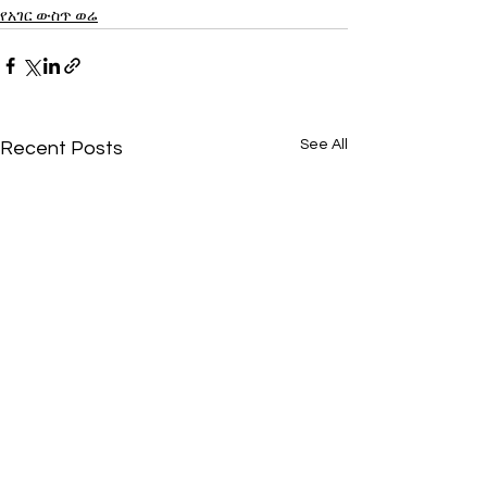
የአገር ውስጥ ወሬ
See All
Recent Posts
በፊንቴክ ኢንቨስትመንት
በቅርቡ የፀደቀውን ‘