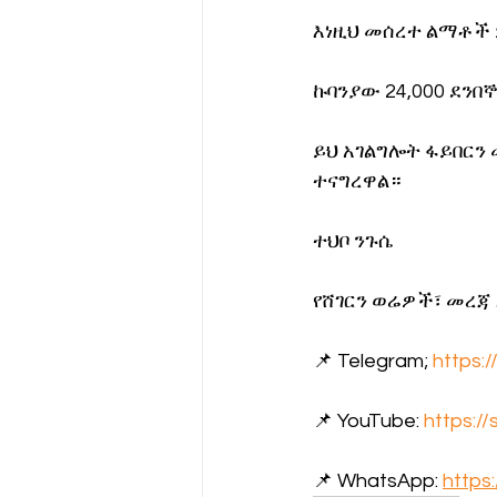
እነዚህ መሰረተ ልማቶች 
ኩባንያው 24,000 ደን
ይህ አገልግሎት ፋይበርን
ተናግረዋል።
ተህቦ ንጉሴ
የሸገርን ወሬዎች፣ መረጃ
📌 Telegram; 
https:
📌 YouTube: 
https:/
📌 WhatsApp: 
https