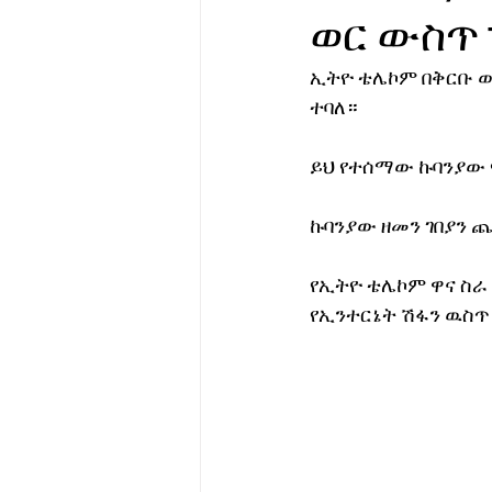
ወር ውስጥ 
የሀኪምዎ መልዕክት
ባዮቴክ
ኢትዮ ቴሌኮም በቅርቡ ወደ
ተባለ።
ይህ የተሰማው ኩባንያው 
ኩባንያው ዘመን ገበያን 
የኢትዮ ቴሌኮም ዋና ስራ
የኢንተርኔት ሽፋን ዉስጥ 