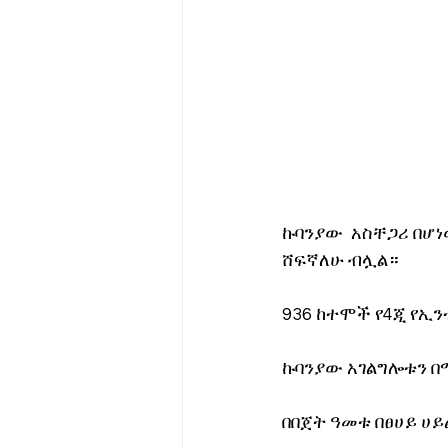
ኩባንያው  አስቸጋሪ በሆነ
ሸፍኛለሁ ብሏል።
936 ከተሞች የ4ጂ የኢ
ኩባንያው አገልግሎቱን በ
በበጀት ዓመቱ በፀሀይ ሀ