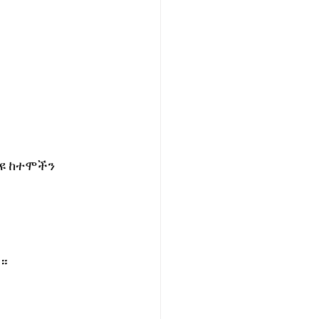
ያዩ ከተሞችን 
ል።