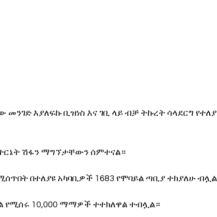
ው መንገድ እያለፍኩ ቢዝነስ እና ገቢ ላይ ብቻ ትኩረት ሳላደርግ የተለ
ንተርኔት ሽፋን ማግኘታቸውን ሰምተናል።
ሚሰጥበት በተለያዩ አካባቢዎች 1683 የሞባይል ጣቢያ ተክያለሁ ብሏ
ይል የሚሰሩ 10,000 ማማዎች ተተክለዋል ተብሏል።