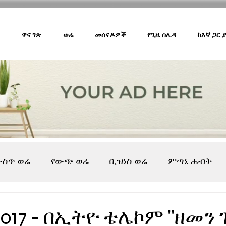
ዋና ገጽ
ወሬ
መሰናዶዎች
የጊዜ ሰሌዳ
ከእኛ ጋር
ውስጥ ወሬ
የውጭ ወሬ
ቢዝነስ ወሬ
ምጣኔ ሐብት
ሸገር ካፌ
ሸገር ሼልፍ
ትዝታ ዘ አራዳ
ልዩ ወሬ
የ
017 - በኢትዮ ቴሌኮም ''ዘመን ገበ