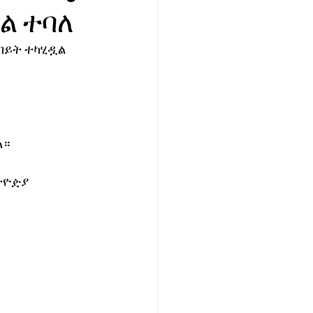
ል ተባለ
ብይት ተካሂዷል 
ል።
ትዮዽያ 