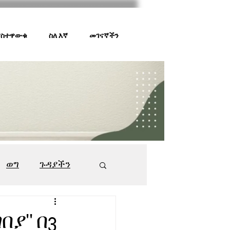
 ያስተዋውቁ
ስለ እኛ
መገናኛችን
ወግ
ጉዳያችን
ገበያ ቅኝት
547
ያ'' በ3