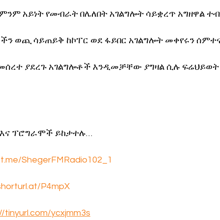
ምንም አይነት የመብራት በሌለበት አገልግሎት ሳይቋረጥ አግዘዋል ተ
በኞችን ወጪ ሳይጠይቅ ከኮፐር ወደ ፋይበር አገልግሎት መቀየሩን ሰምተ
 መሰረተ ያደረጉ አገልግሎቶች እንዲመቻቸው ያግዛል ሲሉ ፍሬህይወት
 እና ፕሮግራሞች ይከታተሉ… 
//t.me/ShegerFMRadio102_1
/shorturl.at/P4mpX
://tinyurl.com/ycxjmm3s