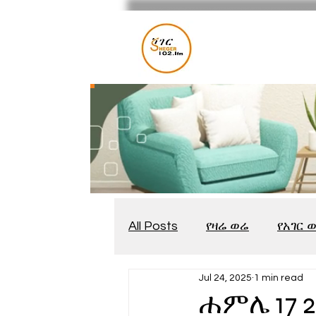
All Posts
የዛሬ ወሬ
የአገር 
Jul 24, 2025
1 min read
መቆያ
የጨዋታ እንግዳ
ሐምሌ 17 2