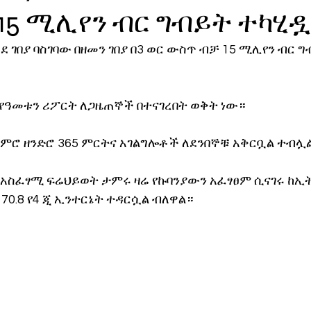
15 ሚሊየን ብር ግብይት ተካሂዷ
ኖሎጂ
 ገበያ ባስገባው በዘመን ገበያ በ3 ወር ውስጥ ብቻ 15 ሚሊየን ብር ግ
የዓመቱን ሪፖርት ለጋዜጠኞች በተናገረበት ወቅት ነው።
ጨምሮ ዘንድሮ 365 ምርትና አገልግሎቶች ለደንበኞቹ አቅርቧል ተብሏ
 አስፈፃሚ ፍሬህይወት ታምሩ ዛሬ የኩባንያውን አፈፃፀም ሲናገሩ ከኢ
70.8 የ4 ጂ ኢንተርኔት ተዳርሷል ብለዋል።