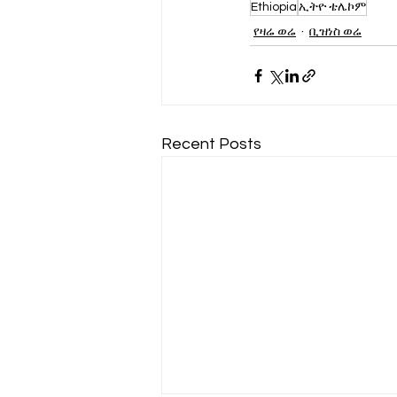
Ethiopia
ኢትዮ ቴሌኮም
የዛሬ ወሬ
ቢዝነስ ወሬ
Recent Posts