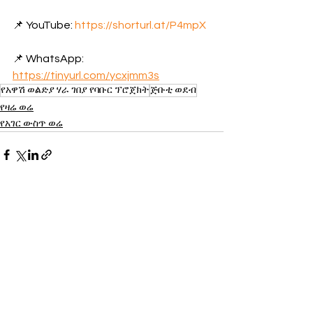
📌 YouTube: 
https://shorturl.at/P4mpX
📌 WhatsApp: 
https://tinyurl.com/ycxjmm3s
የአዋሽ ወልድያ ሃራ ገበያ የባቡር ፕሮጀክት
ጅቡቲ ወደብ
የዛሬ ወሬ
የአገር ውስጥ ወሬ
See All
Recent Posts