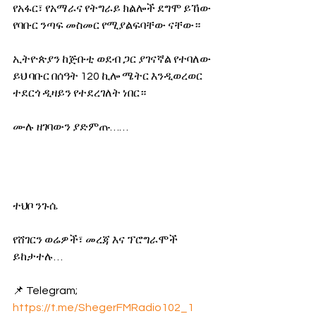
የአፋር፣ የአማራና የትግራይ ክልሎች ደግሞ ይኸው 
የባቡር ንጣፍ መስመር የሚያልፍባቸው ናቸው።
ኢትዮጵያን ከጅቡቲ ወደብ ጋር ያገናኛል የተባለው 
ይህ ባቡር በሰዓት 120 ኪሎ ሜትር እንዲወረወር 
ተደርጎ ዲዛይን የተደረገለት ነበር።
ሙሉ ዘገባውን ያድምጡ…… 
ተህቦ ንጉሴ
የሸገርን ወሬዎች፣ መረጃ እና ፕሮግራሞች 
ይከታተሉ… 
📌 Telegram; 
https://t.me/ShegerFMRadio102_1