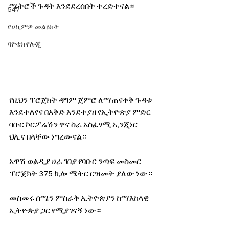
ሜትሮች ጉዳት እንደደረሰበት ተረድተናል።
547
የሀኪምዎ መልዕክት
ባዮቴክኖሎጂ
የዚህን ፕሮጀክት ዳግም ጀምሮ ለማጠናቀቅ ጉዳቱ 
እንደተለየና በእቅድ እንደተያዘ የኢትዮጵያ ምድር 
ባቡር ኮርፖሬሽን ዋና ስራ አስፈፃሚ ኢንጂነር 
ህሊና በላቸው ነግረውናል።
አዋሽ ወልዲያ ሀራ ገበያ የባቡር ንጣፍ መስመር 
ፕሮጀክት 375 ኪሎ ሜትር ርዝመት ያለው ነው።
መስመሩ ሰሜን ምስራቅ ኢትዮጵያን ከማእከላዊ 
ኢትዮጵያ ጋር የሚያገናኝ ነው።