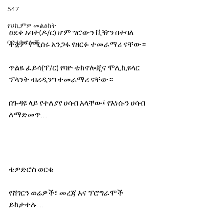
547
የሀኪምዎ መልዕክት
ፀደቀ አባተ(ዶ/ር) ሆም ግሮውን ቪዥን በተባለ 
ባዮቴክኖሎጂ
ተቋም የሚሰሩ አንጋፋ የዘርፉ ተመራማሪ ናቸው።
ጥልዬ ፈይሳ(ፕ/ር) የባዮ ቴክኖሎጂና ሞሊኪዩላር 
ፕላንት ብሪዲንግ ተመራማሪ ናቸው። 
በጉዳዩ ላይ የተለያየ ሀሳብ አላቸው፤ የእነሱን ሀሳብ 
ለማድመጥ… 
ቴዎድሮስ ወርቁ 
የሸገርን ወሬዎች፣ መረጃ እና ፕሮግራሞች 
ይከታተሉ… 