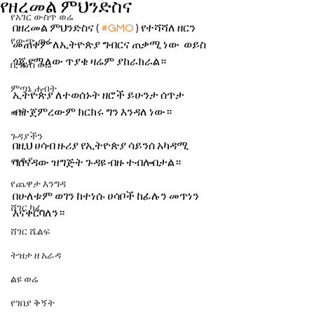
የዘረመል ምህንድስና
የአገር ውስጥ ወሬ
በዘረመል ምህንድስና ( 
#GMO
 ) የተሻሻለ ዘርን 
የውጭ ወሬ
መጠቀም ለኢትዮጵያ ግብርና ጠቃሚ ነው  ወይስ 
ጎጂ የሚለው ጥያቄ ዛሬም ያከራክራል። 
ቢዝነስ ወሬ
ምጣኔ ሐብት
ኢትዮጵያ ለተወሰኑት ዘሮች ይሁንታ ሰጥታ 
ብትጀምረውም ክርክሩ ግን እንዳለ ነው። 
ወግ
ጉዳያችን
በዚህ ሀሳብ ዙሪያ የኢትዮጵያ ሳይንሰ አካዳሚ 
መቆያ
ባሰናዳው ዝግጅት ጉዳዩ ብዙ ተብሎበታል። 
የጨዋታ እንግዳ
በሁለቱም ወገን ከተነሱ ሀሳቦች ከፊሉን መጥነን 
ሸገር ካፌ
እናቀርባለን። 
ሸገር ሼልፍ
ትዝታ ዘ አራዳ
ልዩ ወሬ
የገበያ ቅኝት