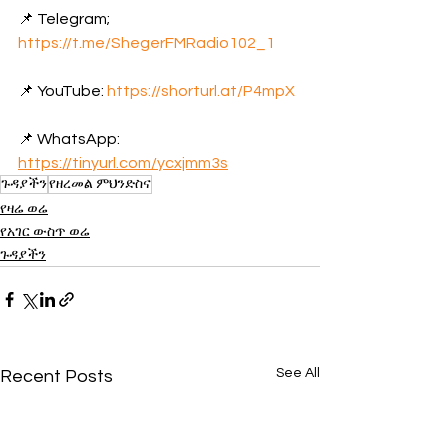
📌 Telegram; 
https://t.me/ShegerFMRadio102_1
📌 YouTube: 
https://shorturl.at/P4mpX
📌 WhatsApp: 
https://tinyurl.com/ycxjmm3s
ጉዳያችን
የዘረመል ምህንድስና
የዛሬ ወሬ
የአገር ውስጥ ወሬ
ጉዳያችን
See All
Recent Posts