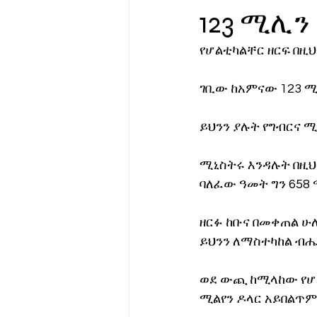
123 ሚሊን
የሀኪምዎ መልዕክት
ባዮቴክ
የሆልቲካልቸር ዘርፍ በዚህ
ገቢው ከአምናው 123 ሚ
ይህንን ያሉት የግብርና 
ሚኒስትሩ እንዳሉት በዚህ
ባለፈው ዓመት ግን 658 
ዘርፉ ከቡና በመቀጠል ሁ
ይህንን ለማስተካከል ብሔ
ወደ ውጪ ከሚላከው የሆል
ሚልየን ዶላር አይበልጥ