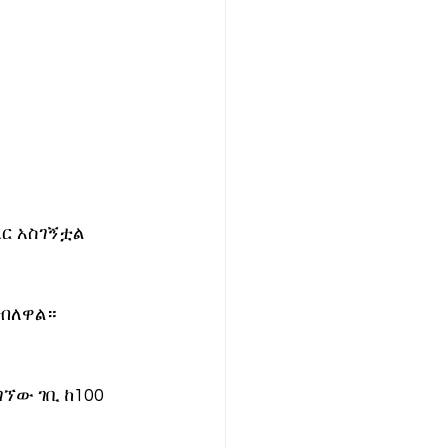
ር አስገኝቷል 
 ብለዋል።
ኘው ገቢ ከ100 