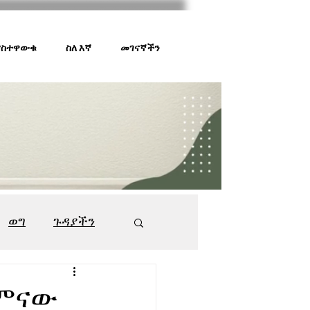
 ያስተዋውቁ
ስለ እኛ
መገናኛችን
ወግ
ጉዳያችን
ገበያ ቅኝት
547
አምናው