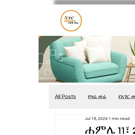
All Posts
የዛሬ ወሬ
የአገር 
Jul 18, 2024
1 min read
መቆያ
የጨዋታ እንግዳ
ሐምሌ 11፣