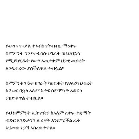
ይሁንና የናይል ተፋሰስ የትብብር ማዕቀፍ 
ስምምነት ግን የተፋሰሱ ሀገራት ከዚህ በኋላ 
የሚያካሂዱት የውሃ አጠቃቀም ህጋዊ መሰረት 
እንዲኖረው ያስችለዋል ተብሏል፡፡
ስምምነቱን 6ቱ ሀገራት ካፀደቁት የአፍሪካ ህብረት 
ከ2 ወር በኋላ አለም አቀፍ ስምምነት አድርጎ 
ያፀድቀዋል ተብሏል፡፡
ይህ ስምምነት ኢትዮጵያ ከአለም አቀፍ ተቋማት 
ብድር እንድታገኝ ሊረዳት እንደሚችል ፈቅ 
አህመድ ነጋሽ አስረድተዋል፡፡