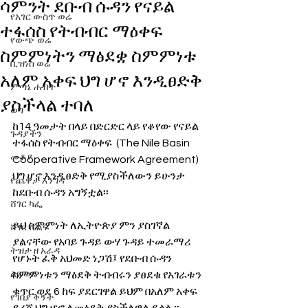
ሳምንት ደቡብ ሱዳን የናይል
የአገር ውስጥ ወሬ
ተፋሰስ የትብብር ማዕቀፍ
የውጭ ወሬ
ስምምነትን ማፅደቋ ስምምነቱ
ቢዝነስ ወሬ
አለም አቀፍ ህግ ሆኖ እንዲፀድቅ
ምጣኔ ሐብት
ያስችላል ተባለ
ወግ
ከ14 ዓመታት በላይ በድርድር ላይ የቆየው የናይል 
ጉዳያችን
ተፋሰስ የትብብር ማዕቀፍ  (The Nile Basin 
መቆያ
Cooperative Framework Agreement) 
ህግ ሆኖ እንዲፀድቅ የሚያስችለውን ይሁንታ 
የጨዋታ እንግዳ
ከደቡብ ሱዳን አግኝቷል፡፡
ሸገር ካፌ
ይህ ስምምነት ለኢትዮጵያ ምን ያስገኛል 
ሸገር ሼልፍ
ያልናቸው የአባይ ጉዳይ ውሃ ጉዳይ ተመራማሪ 
ትዝታ ዘ አራዳ
የሆኑት ፈቅ አህመድ ነጋሽ፤ የደቡብ ሱዳን 
ልዩ ወሬ
ስምምነቱን ማፅደቅ ትብብሩን ያፀደቁ የአገራቱን 
ቁጥር ወደ 6 ከፍ ያደርገዋል ይህም በአለም አቀፍ 
የገበያ ቅኝት