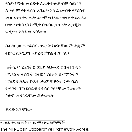
የስምምነቱ መፀድቅ ለኢትዮጵያ ብቻ ሳይሆን 
ለሁሉም የተፋሰሱ አገራት እኩል መብት የሚሰጥ 
መሆኑን የተናገሩት ደግሞ የህዳሴ ግድቡ ተደራዳሪ 
ቡድን የቴክኒክ ኮሚቴ ሰብሳቢ የሆኑት ኢንጂነር 
ጌዲዮን አስፋው ናቸው፡፡
ሰብሳቢው የተፋሰሱ ሀገራት ከየትኛውም ተቋም 
ብድር እንዲያገኙ ይረዳቸዋል ብለዋል፡፡ 
ጠቅላይ ሚኒስትር ዐቢይ አህመድ ደቡብ ሱዳን 
የናይል ተፋሰስ ትብብር ማዕቀፍ ስምምነትን 
ማፅደቋ ለኢትዮጵያ ታሪካዊ ሁነት ነው ሲሉ 
ትላንት በማህበራዊ ትስስር ገለፃቸው ባወጡት 
ፅሁፍ መናገራቸው ይታወሳል፡፡
ያሬድ እንዳሻው
የናይል ተፋሰስ የትብብር ማዕቀፍ ስምምነት
The Nile Basin Cooperative Framework Agreement