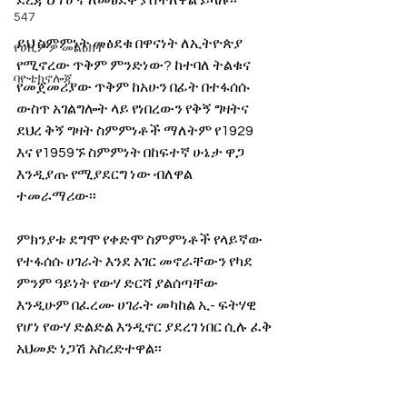
ደረጃ ህግ ሆኖ ለመፅደቅ ያስችለዋል ይላሉ፡፡
547
ይህ ስምምነት መፅደቁ በዋናነት ለኢትዮጵያ 
የሀኪምዎ መልዕክት
የሚኖረው ጥቅም ምንድነው? ከተባለ ትልቁና 
ባዮቴክኖሎጂ
የመጀመሪያው ጥቅም ከአሁን በፊት በተፋሰሱ 
ውስጥ አገልግሎት ላይ የነበረውን የቅኝ ግዛትና 
ደህረ ቅኝ ግዛት ስምምነቶች ማለትም የ1929 
እና የ1959ኙ ስምምነት በከፍተኛ ሁኔታ ዋጋ 
እንዲያጡ የሚያደርግ ነው ብለዋል 
ተመራማሪው፡፡
ምክንያቱ ደግሞ የቀድሞ ስምምነቶች የላይኛው 
የተፋሰሱ ሀገራት እንደ አገር መኖራቸውን የካደ 
ምንም ዓይነት የውሃ ድርሻ ያልሰጣቸው 
እንዲሁም በፈረሙ ሀገራት መካከል ኢ- ፍትሃዊ 
የሆነ የውሃ ድልድል እንዲኖር ያደረገ ነበር ሲሉ ፈቅ 
አህመድ ነጋሽ አስረድተዋል፡፡