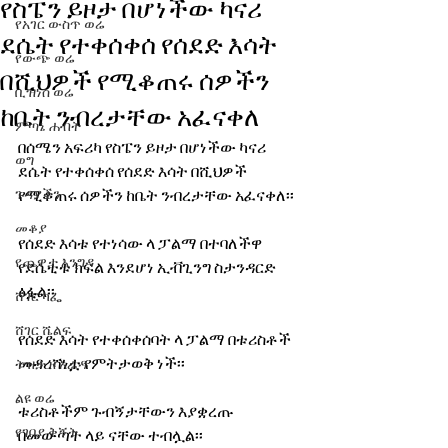
የስፔን ይዞታ በሆነችው ካናሪ
የአገር ውስጥ ወሬ
ደሴት የተቀሰቀሰ የሰደድ እሳት
የውጭ ወሬ
በሺህዎች የሚቆጠሩ ሰዎችን
ቢዝነስ ወሬ
ከቤት ንብረታቸው አፈናቀለ
ምጣኔ ሐብት
በሰሜን አፍሪካ የስፔን ይዞታ በሆነችው ካናሪ 
ወግ
ደሴት የተቀሰቀሰ የሰደድ እሳት በሺህዎች 
ጉዳያችን
የሚቆጠሩ ሰዎችን ከቤት ንብረታቸው አፈናቀለ፡፡
መቆያ
የሰደድ እሳቱ የተነሳው ላ ፓልማ በተባለችዋ 
የጨዋታ እንግዳ
የደሴቲቱ ክፍል እንደሆነ ኢቭጊንግ ስታንዳርድ 
ፅፏል፡፡
ሸገር ካፌ
ሸገር ሼልፍ
የሰደድ እሳት የተቀሰቀሰባት ላ ፓልማ በቱሪስቶች 
መዳረሻነቷ የምትታወቅ ነች፡፡ 
ትዝታ ዘ አራዳ
ልዩ ወሬ
ቱሪስቶችም ጉብኝታቸውን እያቋረጡ 
የገበያ ቅኝት
በመውጣት ላይ ናቸው ተብሏል፡፡