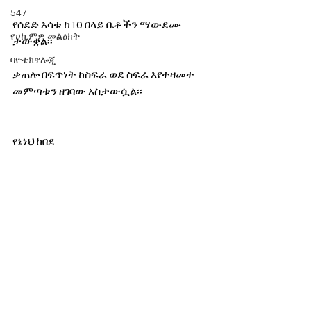
547
የሰደድ እሳቱ ከ10 በላይ ቤቶችን ማውደሙ 
የሀኪምዎ መልዕክት
ታውቋል፡፡
ባዮቴክኖሎጂ
ቃጠሎ በፍጥነት ከስፍራ ወደ ስፍራ እየተዛመተ 
መምጣቱን ዘገባው አስታውሷል፡፡
የኔነህ ከበደ