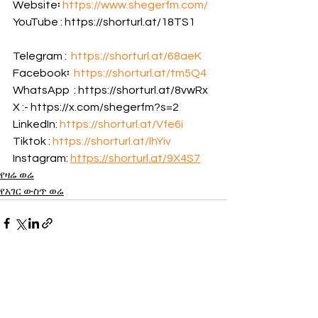
Website፡ 
https://www.shegerfm.com/
YouTube : https://shorturl.at/18TS1         
Telegram :  
https://shorturl.at/68aeK
Facebook፡  
https://shorturl.at/tm5Q4
WhatsApp  : https://shorturl.at/8vwRx 
X :- https://x.com/shegerfm?s=2 
LinkedIn: 
https://shorturl.at/Vfe6i
Tiktok : 
https://shorturl.at/lhYiv
Instagram: 
https://shorturl.at/9X4S7
የዛሬ ወሬ
የአገር ውስጥ ወሬ
See All
Recent Posts