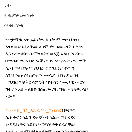
547
የሀኪምዎ መልዕክት
ባዮቴክኖሎጂ
የተቋማቱ አትራፊነትና ስኬት ምንጭ ህዝብ 
እንደመሆኑ፣ አቅመ ደካሞችን በመርዳት ፣ ጎዳና 
ላይ የወደቁትን በማንሳት፣ ወላጅ አልባ ህፃናትን 
በማስተማርና በሌሎችም በጎ አድራጎት ሥራዎች 
ላይ በመሳተፍ የማህበራዊ ኃላፊነታቸውን 
እንዲወጡ የተጠየቀው ሙዳይ የበጎ አድራጎት 
ማህበር "የፍቅር ሳምንት" የተሰኘ ዓመታዊ መርሃ 
ግብሩን አስመልክቶ በሰጠው ጋዜጣዊ መግለጫ ላይ 
ነው።
#ሙዳይ_በጎ_አድራጎት_ማህበር
 ህፃናት፣ 
ሴቶችና አካል ጉዳተኞችን ከልመና፣ ከጎዳና 
ተዳዳሪነትና ከድህነት በማላቀቅ በራሳቸው 
እንዲቆሙ ማስቻልን ዓላማ አድርጎ እየተንቀሳቀሰ 