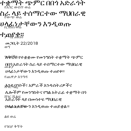
ተቋማት ጭምር በበጎ አድራጎት
የአገር ውስጥ ወሬ
ስራ ላይ ተሰማርተው ማህበራዊ
የውጭ ወሬ
ሀላፊነታቸውን እንዲወጡ
ቢዝነስ ወሬ
ተጠየቀ፡፡
ምጣኔ ሐብት
መጋቢት 22/2018 
ወግ
ጉዳያችን
ለትርፍ የተቋቋሙ የመንግስት ተቋማት ጭምር 
በበጎ አድራጎት ስራ ላይ ተሰማርተው ማህበራዊ 
መቆያ
ሀላፊነታቸውን እንዲወጡ ተጠየቀ፡፡ 
የጨዋታ እንግዳ
እንደ ባንኮች፣ አምራች እንዱስትሪዎችና 
ሸገር ካፌ
ሌሎችም የመንግስትና የግል አትራፊ ተቋማት በጎ 
ሸገር ሼልፍ
አድራጎት ላይ በመሳተፍ ማህበራዊ 
ኃላፊነታቸውን እንዲወጡ ተጠይቋል።
ትዝታ ዘ አራዳ
ልዩ ወሬ
የገበያ ቅኝት