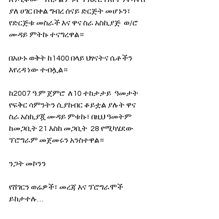
ያለ ሀገር በቀል ግብረ ሰናይ ድርጅት መሆኑን፣ 
የድርጅቱ መስራች እና ዋና ስራ አስኪያጅ  ወ/ሮ 
ሙዳይ ምትኩ ተናግረዋል።
በአሁኑ ወቅት ከ1400 በላይ ህፃናትና ሴቶችን 
እየረዳ ነው ተብሏል።
ከ2007 ዓ.ም ጀምሮ  ለ10 ተከታታይ  ዓመታት 
የፍቅር ሳምንትን ሲያከብር ቆይቷል ያሉት ዋና 
ስራ አስኪያጇ ሙዳይ ምቱኩ፣ በዚህ ዓመትም 
ከመጋቢት 21 እስከ መጋቢት  28 የሚካሄደው 
ፕሮግራም መጀመሩን አንስተዋል።
ንጋት መኮንን
የሸገርን ወሬዎች፣ መረጃ እና ፕሮግራሞች 
ይከታተሉ…