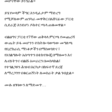
መሆናቸው ይነገራል።
ይሄ የሠላም ችግር እንዲፈታም ማድረግ 
የሚቻለውም ጠንካራ መዋቅር በአሸናፊው ፓርቲ 
ሲደራጅ እንደሆነ ዶክተር ጫላ ጠቁመዋል።
ብልፅግና ፓርቲ የ7ኛው ጠቅላላ ምርጫ የመጨረሻ 
ውጤት ይፋ መሆንን ተከትሎ ባወጣው መግለጫ 
የቢሮክራሲ ማነቆዎችን በማስወገድና ፤ 
የአገልግሎት አሰጣጥን በቴክኖሎጂ በማዘመን እና 
ሌብነትንና ብልሹ አሠራርን በመከላከል፤ 
የተገልጋዩን ሕዝብ እርካታ በከፍተኛ ደረጃ 
ለማረጋገጥ በቁርጠኝነት ለመስራት ቃል ገብቷል።
ሙሉ ዘገባውን ለማድመጥ….