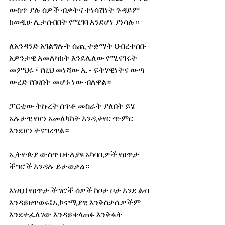
ውስጥ ያሉ ሰዎች ብቃትና ተነሳሽነት ጉዳይም 
ከወዲሁ ሊታሰብበት የሚገባ እንደሆነ ያነሳሉ።
ለአንዳንድ አገልግሎት ሰጪ ተቋማት ህብረተሰቡ 
አዎንታዊ አመለካከት እንደሌለው የሚናገሩት 
መምህሩ ፤ የዚህ መነሻው ኢ - ፍትሃዊነትና ውጣ 
ውረድ የበዛበት መሆኑ ነው ብለዋል።
ፓርቲው ትኩረት ሰጥቶ መስራት ያለበት ይሄ 
አሉታዊ የሆነ አመለካከት እንዲቀየር ጭምር 
እንደሆነ ተናግረዋል።
ኢትዮጵያ ውስጥ በተለያዩ አካባቢዎች የፀጥታ 
ችግሮች እንዳሉ ይታወቃል።
እነዚህ የፀጥታ ችግሮች ሰዎች ከቦታ ቦታ እንደ ልብ 
እንዳይዘዋወሩ፤ኢኮኖሚያዊ እንቅስቃሴዎችም 
እንደተፈለገው እንዳይቀላጠፉ እንቅፋት 