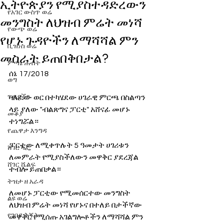
ኢትዮጵያን የሚያስተዳድረውን
የአገር ውስጥ ወሬ
መንግስት ለህዝብ ምሬት መነሻ
የውጭ ወሬ
የሆኑ ጉዳዮችን ለማሻሻል ምን
ቢዝነስ ወሬ
መስራት ይጠበቅበታል?
ምጣኔ ሐብት
ሰኔ 17/2018  
ወግ
ጉዳያችን
ባለፈው ወር በተካሄደው ሀገራዊ ምርጫ በስልጣን 
ላይ ያለው "ብልጽግና ፓርቲ" አሸናፊ መሆኑ 
መቆያ
ተነግሯል።
የጨዋታ እንግዳ
ፓርቲው ለሚቀጥሉት 5 ዓመታት ሀገሪቱን 
ሸገር ካፌ
ለመምራት የሚያስችለውን መዋቅር ያደረጃል 
ሸገር ሼልፍ
ተብሎ ይጠበቃል።
ትዝታ ዘ አራዳ
ለመሆኑ ፓርቲው የሚመሰርተው መንግስት 
ልዩ ወሬ
ለህዝብ ምሬት መነሻ የሆኑና በተለይ በታችኛው 
የገበያ ቅኝት
መዋቅር የሚሰጡ አገልግሎቶችን ለማሻሻል ምን 