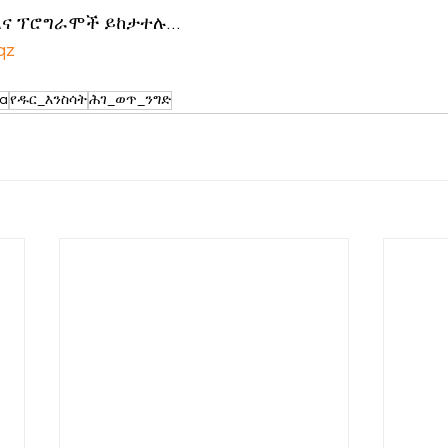
 እና ፕሮግራሞች ይከታተሉ…
qz
ia
የዱር_እንስሳት
ሕገ_ወጥ_ንግድ