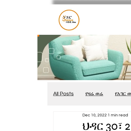
All Posts
የዛሬ ወሬ
የአገር 
Dec 10, 2022
1 min read
መቆያ
የጨዋታ እንግዳ
ህዳር 30፣ 