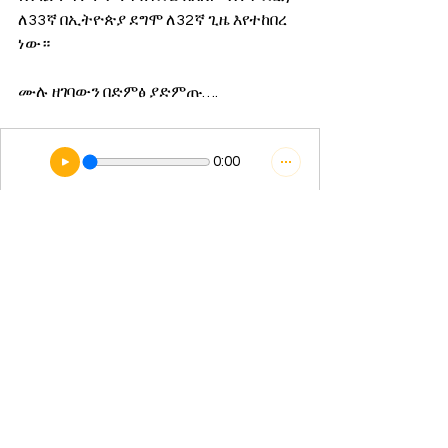
ለ33ኛ በኢትዮጵያ ደግሞ ለ32ኛ ጊዜ እየተከበረ 
ነው።
ሙሉ ዘገባውን በድምፅ ያድምጡ…. 
0:00
ማንያዘዋል ጌታሁን
የዛሬ ወሬ
የአገር ውስጥ ወሬ
See All
Recent Posts