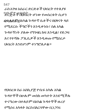
547
ራስ አገዝ አሰራር ድርድቶች ህብረት የተለያዩ 
የሀኪምዎ መልዕክት
ድርጅቶች በህብረት ሆነው የመሰረቱት ሲሆን 
በተለይም በአካል ጉዳተኛ ሴቶችና በህፃናት ላይ 
ባዮቴክኖሎጂ
የሚደርሱ ችግሮችን እንዲቀንሱ፣ ስለ አካል 
ጉዳተኝነት ያለው የግንዛቤ ከፍ እንዲል፣ የድጋፍ 
እና የተሻሉ ፖሊሲዎች እንዲወጡ የሚበረታ 
ህብረት እንደሆነም ተነግሮለታል።
የህብረቱ ስራ አስኪያጅ ዮሴፍ አካሉ አካል 
ጉዳተኞች በሁሉም መስክ መካተት እንደሚችሉ 
ተናግረው በተለይም በአካል ጉዳተኞች ዙሪያ 
የሚሰሩ አካላት እርስ በእርሳቸው ቢነጋገሩ 