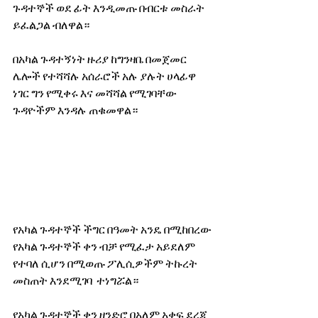
ጉዳተኞች ወደ ፊት እንዲመጡ በብርቱ መስራት 
ይፈልጋል ብለዋል።
በአካል ጉዳተኝነት ዙሪያ ከግንዛቤ በመጀመር 
ሌሎች የተሻሻሉ አሰራሮች አሉ ያሉት ሀላፊዋ 
ነገር ግን የሚቀሩ እና መሻሻል የሚገባቸው 
ጉዳዮችም እንዳሉ ጠቁመዋል።
የአካል ጉዳተኞች ችግር በዓመት አንዴ በሚከበረው 
የአካል ጉዳተኞች ቀን ብቻ የሚፈታ አይደለም 
የተባለ ሲሆን በሚወጡ ፖሊሲዎችም ትኩረት 
መስጠት እንደሚገባ  ተነግሯል።
የአካል ጉዳተኞች ቀን ዘንድሮ በአለም አቀፍ ደረጃ 