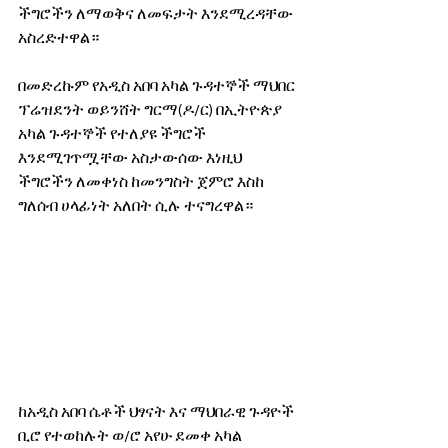
ችግሮችን ለማወቅና ለመፍታት እንደሚረዳቸው 
አስረድተዋል።
በመድረኩም የአዲስ አበባ አካል ጉዳተኞች ማህበር 
ፕሬዝደንት ወይንሸት ግርማ(ዶ/ር) በኢትዮጵያ 
አካል ጉዳተኞች የተለያዩ ችግሮች 
እንደሚገጥሟቸው አስታውሰው እነዚህ 
ችግሮችን ለመቀነስ ከመንግስት ጀምሮ እስከ 
ግለሰብ ሀላፊነት አለበት ሲሉ ተናግረዋል።
ከአዲስ አበባ ሴቶች ህፃናት እና ማህበራዊ ጉዳዮች 
ቢሮ የተወከሉት ወ/ሮ አየሁ ደመቀ አካል 