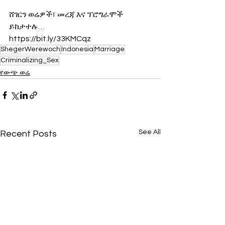
ሸገርን ወሬዎች፣ መረጃ እና ፕሮግራሞች 
ይከታተሉ…
https://bit.ly/33KMCqz
ShegerWerewoch
Indonesia
Marriage
Criminalizing_Sex
የውጭ ወሬ
See All
Recent Posts