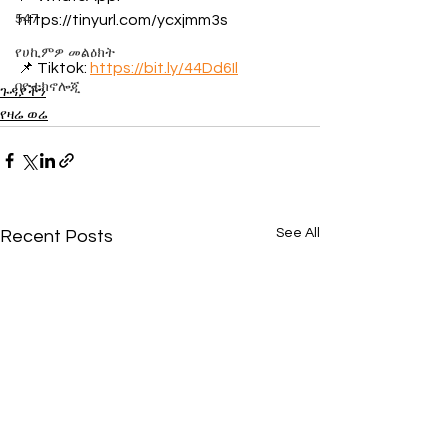
547
https://tinyurl.com/ycxjmm3s
የሀኪምዎ መልዕክት
📌 Tiktok: 
https://bit.ly/44Dd6Il
ባዮቴክኖሎጂ
ጉዳያችን
የዛሬ ወሬ
See All
Recent Posts