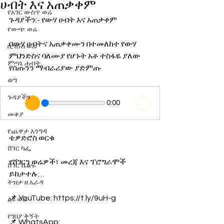
ሀብት እና አጠቃቀም
የአገር ውስጥ ወሬ
ጉዳያችን:- የውሃ ሀብት እና አጠቃቀም
የውጭ ወሬ
በውሃ ሀብትና አጠቃቀሙን በተመለከተ የውሃ 
ቢዝነስ ወሬ
ምህንድስና ባለሙያ የሆኑት አቶ ተስፋዬ ያለው 
ምጣኔ ሐብት
የሰጡንን ማብራሪያው ያድምጡ
ወግ
ጉዳያችን
0:00
መቆያ
የጨዋታ እንግዳ
ቴዎድሮስ ወርቁ 
ሸገር ካፌ
የሸገርን ወሬዎች፣ መረጃ እና ፕሮግራሞች 
ሸገር ሼልፍ
ይከታተሉ… 
ትዝታ ዘ አራዳ
📌 YouTube: https://t.ly/9uH-g
ልዩ ወሬ
የገበያ ቅኝት
📌 WhatsApp: 