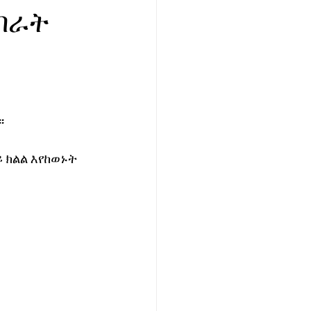
በራት
፡
ክልል እየከወኑት 