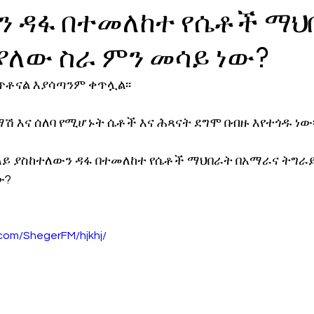
ን ዳፋ በተመለከተ የሴቶች ማህ
ኖሎጂ
ያለው ስራ ምን መሳይ ነው?
ጥቶናል እያሳጣንም ቀጥሏል፡፡
 እና ሰለባ የሚሆኑት ሴቶች እና ሕጻናት ደግሞ በብዙ እየተጎዱ ነው፡
ላይ ያስከተለውን ዳፋ በተመለከተ የሴቶች ማህበራት በአማራና ትግራይ 
ው?
.com/ShegerFM/hjkhj/