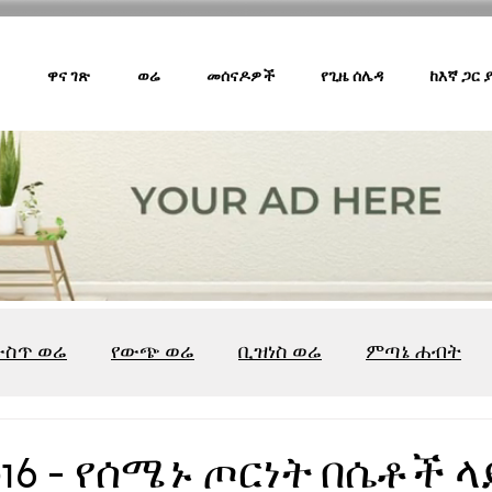
ዋና ገጽ
ወሬ
መሰናዶዎች
የጊዜ ሰሌዳ
ከእኛ ጋር
ውስጥ ወሬ
የውጭ ወሬ
ቢዝነስ ወሬ
ምጣኔ ሐብት
ሸገር ካፌ
ሸገር ሼልፍ
ትዝታ ዘ አራዳ
ልዩ ወሬ
የ
016 - የሰሜኑ ጦርነት በሴቶች ላ