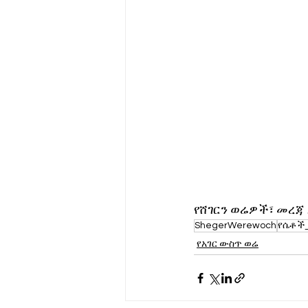
የሸገርን ወሬዎች፣ መረጃ
ShegerWerewoch
የሴቶች
የአገር ውስጥ ወሬ