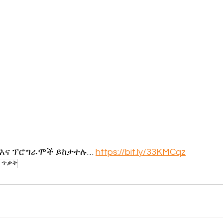
 እና ፕሮግራሞች ይከታተሉ… 
https://bit.ly/33KMCqz
_ጥቃት