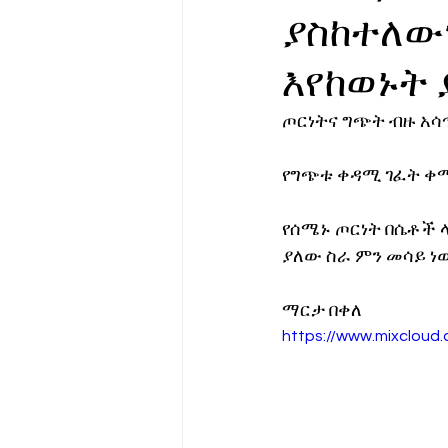
ያስከተለው
የሀኪምዎ መልዕክት
ባዮቴክ
እየከወኑት 
ጦርነትና ግጭት ብዙ አሳ
የግጭቱ ቀዳሚ ገፈት ቀማሽ
የሰሜኑ ጦርነት በሴቶች 
ያለው ስራ ምን መሳይ ነ
ማርታ በቀለ
https://www.mixcloud