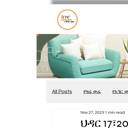
All Posts
የዛሬ ወሬ
የአገር 
Nov 27, 2023
1 min read
መቆያ
የጨዋታ እንግዳ
ህዳር 17፣2