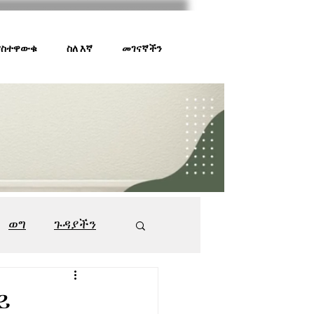
 ያስተዋውቁ
ስለ እኛ
መገናኛችን
ወግ
ጉዳያችን
ገበያ ቅኝት
547
ይ